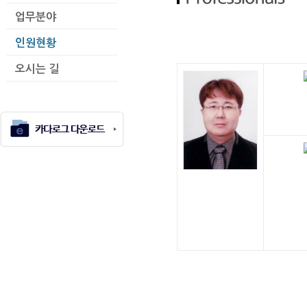
업무분야
인원현황
정 철 종
오시는 길
최 정 운